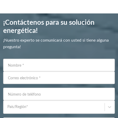
¡Contáctenos para su solución
energética!
¡Nuestro experto se comunicará con usted si tiene alguna
pregunta!
Nombre
*
Correo electrónico
*
Número de teléfono
País/Región
*