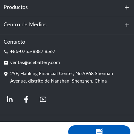
Productos
Sobre nosotros
Sostenibilidad
Centro de Medios
Almacenamiento de energía
Centro de datos y sala de servidores
Contacto
Noticias
+86-0755-8887 8567
Poder de motivación
Blog
ventas@acebattery.com
29F, Hanking Financial Center, No.9968 Shennan
Célula de batería
Avenue, distrito de Nanshan, Shenzhen, China
© 2024 Fabricantes chinos de baterías de iones de litio | Fábrica y empresa de
baterías de litio | ACE Battery, con tecnología de Shopastro
política de