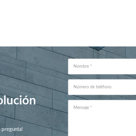
Nombre
*
Número de teléfono
olución
Mensaje
*
a pregunta!