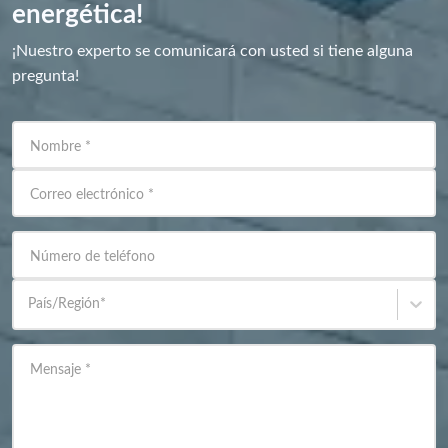
energética!
¡Nuestro experto se comunicará con usted si tiene alguna
pregunta!
Nombre
*
Correo electrónico
*
Número de teléfono
País/Región
*
Mensaje
*