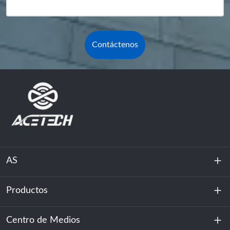
Contáctenos
AS
Productos
Sobre nosotros
Sostenibilidad
Centro de Medios
Almacenamiento de energía