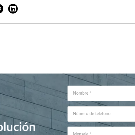
Nombre
*
Número de teléfono
olución
Mensaje
*