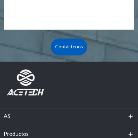
Contáctenos
AS
Productos
Sobre nosotros