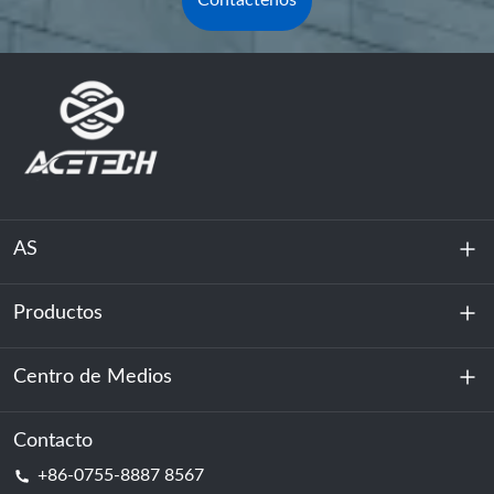
Contáctenos
AS
Productos
Sobre nosotros
Sostenibilidad
Centro de Medios
Almacenamiento de energía
Centro de datos y sala de servidores
Contacto
Noticias
+86-0755-8887 8567