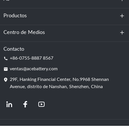
Productos
Sobre nosotros
Sostenibilidad
Centro de Medios
Almacenamiento de energía
Centro de datos y sala de servidores
Contacto
Noticias
+86-0755-8887 8567
Poder de motivación
Blog
ventas@acebattery.com
29F, Hanking Financial Center, No.9968 Shennan
Célula de batería
Avenue, distrito de Nanshan, Shenzhen, China