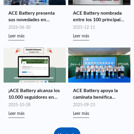
energía.
ACE Battery presenta
ACE Battery nombrada
sus novedades en
entre los 100 principales
Intersolar Europe 2026:
líderes de la industria de
2026-06-30
2025-12-11
Impulsando el valor del
Shenzhen en 2025 por
Leer más
Leer más
almacenamiento de
cuarto año consecutivo
energía personalizado a
través de la sinergia de
toda la cadena.
¡ACE Battery alcanza los
ACE Battery apoya la
10.000 seguidores en
caminata benéfica
LinkedIn!
"Beneficio para la
2025-10-28
2025-09-23
Juventud y el Impulso a
Leer más
Leer más
los Juegos Nacionales"