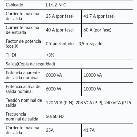
Cableado
L1/L2-N-G
Corriente máxima
25 A (por fase)
41,7 A (por fase)
de salida
Corriente máxima
40 A (por fase)
60 A (por fase)
de entrada
Factor de potencia
0,9 adelantado – 0,9 rezagado
(cosΦ)
THDI
<3%
Salida(Copia de seguridad)
Potencia aparente
6000 VA
10000 VA
de salida nominal
Potencia activa de
6000 W
10000 W
salida nominal
Tensión nominal de
120 VCA (P-N), 208 VCA (P-P), 240 VCA (P-P)
salida
Frecuencia
50/60 Hz
nominal de salida
Corriente máxima
25A
41.7A
de salida