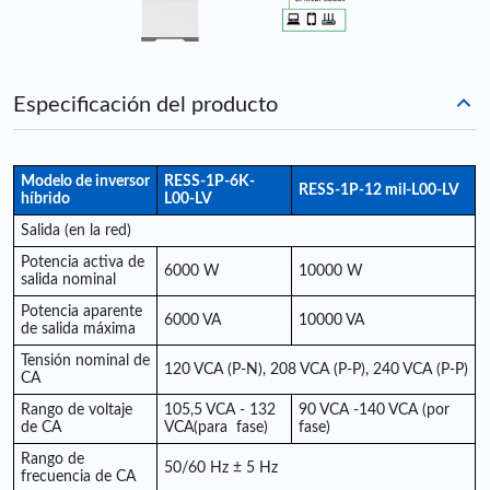
Especificación del producto
Modelo de inversor
RESS-1P-6K-
RESS-1P-
12 mil
-L00-LV
híbrido
L00-LV
Salida (en la red)
Potencia activa de
6000 W
10000 W
salida nominal
Potencia aparente
6000 VA
10000 VA
de salida máxima
Tensión nominal de
120 VCA (P-N), 208 VCA (P-P), 240 VCA (P-P)
CA
Rango de voltaje
105,5 VCA - 132
90 VCA -140 VCA (por
de CA
VCA
(para
fase)
fase)
Rango de
50/60 Hz ± 5 Hz
frecuencia de CA