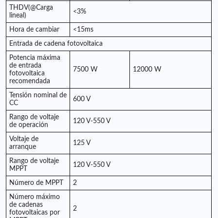
THDV(@Carga
<3%
lineal)
Hora de cambiar
<15ms
Entrada de cadena fotovoltaica
Potencia máxima
de entrada
7500 W
12000 W
fotovoltaica
recomendada
Tensión nominal de
600 V
CC
Rango de voltaje
120 V-550 V
de operación
Voltaje de
125 V
arranque
Rango de voltaje
120 V-550 V
MPPT
Número de MPPT
2
Número máximo
de cadenas
2
fotovoltaicas por