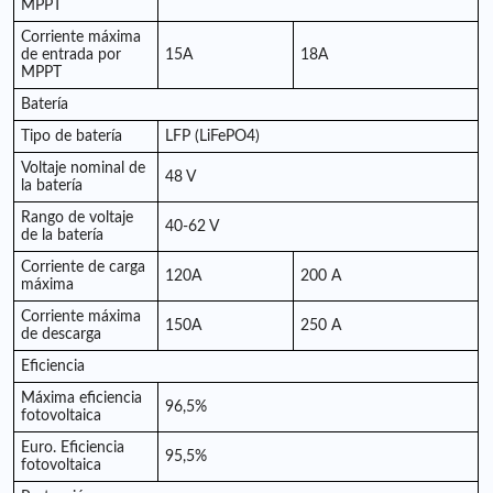
MPPT
Corriente máxima
de entrada por
15A
18A
MPPT
Batería
Tipo de batería
LFP (LiFePO4)
Voltaje nominal de
48 V
la batería
Rango de voltaje
40-62 V
de la batería
Corriente de carga
120A
200 A
máxima
Corriente máxima
150A
250 A
de descarga
Eficiencia
Máxima eficiencia
96,5%
fotovoltaica
Euro. Eficiencia
95,5%
fotovoltaica