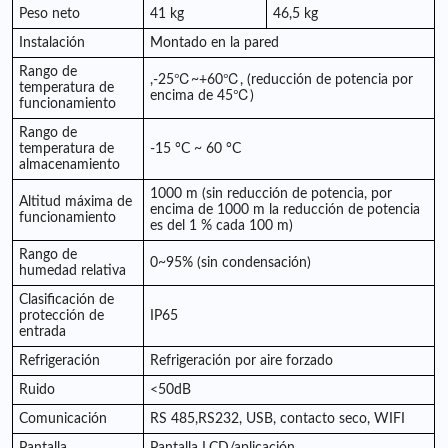
Peso neto
41 kg
46,5 kg
Instalación
Montado en la pared
Rango de
,-25℃~+60℃, (reducción de potencia por
temperatura de
encima de 45℃)
funcionamiento
Rango de
temperatura de
-15 °C ~ 60 °C
almacenamiento
1000 m (sin reducción de potencia, por
Altitud máxima de
encima de 1000 m la reducción de potencia
funcionamiento
es del 1 % cada 100 m)
Rango de
0~95% (sin condensación)
humedad relativa
Clasificación de
protección de
IP65
entrada
Refrigeración
Refrigeración por aire forzado
Ruido
<50dB
Comunicación
RS 485
,
RS232, USB, contacto seco, WIFI
Pantalla
Pantalla LCD/aplicación