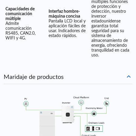
múltiples funciones
de protección y
Capacidades de
Interfaz hombre-
detección, nuestro
comunicación
máquina concisa
inversor
múltiple
Pantalla LCD local y
estadounidense
Admite
aplicación fáciles de
garantiza total
comunicación
usar. Indicadores de
seguridad para su
RS485, CAN2.0,
estado rápidos.
sistema de
WIFI y 4G.
almacenamiento de
energía, ofreciendo
tranquilidad en cada
uso.
Maridaje de productos