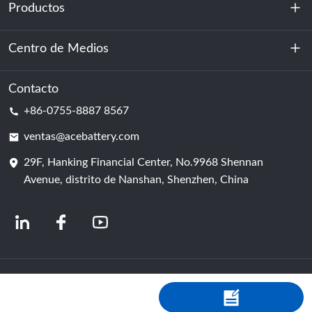
Productos
Sobre nosotros
Sostenibilidad
Centro de Medios
Almacenamiento de energía
Centro de datos y sala de servidores
Contacto
Noticias
+86-0755-8887 8567
Poder de motivación
Blog
ventas@acebattery.com
29F, Hanking Financial Center, No.9968 Shennan
Célula de batería
Avenue, distrito de Nanshan, Shenzhen, China
© 2024 Fabricantes chinos de baterías de iones de litio | Fábrica y empresa de
baterías de litio | ACE Battery, con tecnología de Shopastro
política de
privacidad
粤ICP备2022150578号
-4