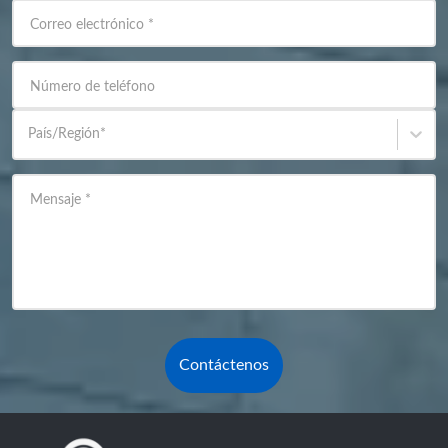
Correo electrónico
*
Número de teléfono
País/Región
*
Mensaje
*
Contáctenos