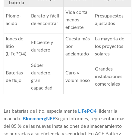
batería
Vida corta, 
Plomo-
Barato y fácil 
Presupuestos 
menos 
ácido
de encontrar
ajustados
eficiente
Iones de 
Cuesta más 
La mayoría de 
Eficiente y 
litio 
por 
los proyectos 
duradero
(LiFePO4)
adelantado
solares
Súper 
Grandes 
Baterías 
duradero, 
Caro y 
instalaciones 
de flujo
gran 
voluminoso
comerciales
capacidad
Las baterías de litio, especialmente
LiFePO4
, liderar la
manada.
BloombergNEF
Según informes, representan más
del 85 % de las nuevas instalaciones de almacenamiento
solar gracias a su eficiencia y seguridad. En ACE Battery,