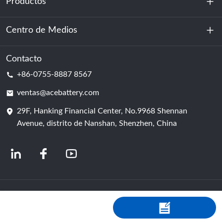
Productos
Sobre nosotros
Sostenibilidad
Centro de Medios
Almacenamiento de energía
Centro de datos y sala de servidores
Contacto
Noticias
+86-0755-8887 8567
Poder de motivación
Blog
ventas@acebattery.com
29F, Hanking Financial Center, No.9968 Shennan
Célula de batería
Avenue, distrito de Nanshan, Shenzhen, China
© 2024 Fabricantes chinos de baterías de iones de litio | Fábrica y empresa de
baterías de litio | ACE Battery, con tecnología de Shopastro
política de
privacidad
粤ICP备2022150578号
-4