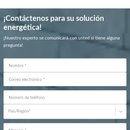
¡Contáctenos para su solución
energética!
¡Nuestro experto se comunicará con usted si tiene alguna
pregunta!
Nombre
*
Correo electrónico
*
Número de teléfono
País/Región
*