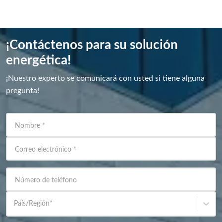
¡Contáctenos para su solución
energética!
¡Nuestro experto se comunicará con usted si tiene alguna
pregunta!
Nombre
*
Correo electrónico
*
Número de teléfono
País/Región
*