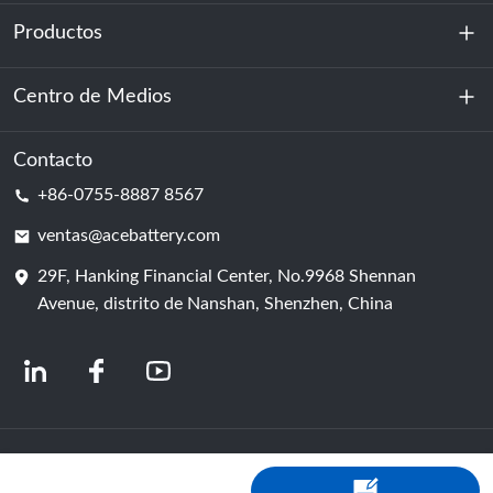
Productos
Sobre nosotros
Sostenibilidad
Centro de Medios
Almacenamiento de energía
Centro de datos y sala de servidores
Contacto
Noticias
+86-0755-8887 8567
Poder de motivación
Blog
ventas@acebattery.com
29F, Hanking Financial Center, No.9968 Shennan
Célula de batería
Avenue, distrito de Nanshan, Shenzhen, China
© 2024 Fabricantes chinos de baterías de iones de litio | Fábrica y empresa de
baterías de litio | ACE Battery, con tecnología de Shopastro
política de