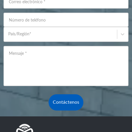
Correo electrónico
*
Número de teléfono
País/Región
*
Mensaje
*
Contáctenos