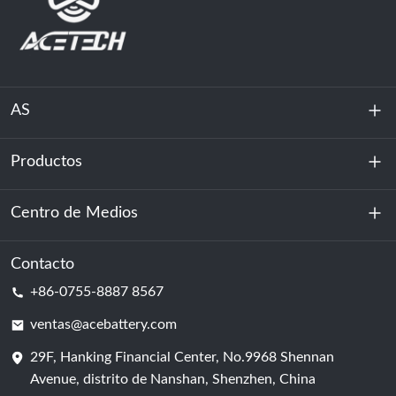
AS
Productos
Sobre nosotros
Sostenibilidad
Centro de Medios
Almacenamiento de energía
Centro de datos y sala de servidores
Contacto
Noticias
+86-0755-8887 8567
Poder de motivación
Blog
ventas@acebattery.com
29F, Hanking Financial Center, No.9968 Shennan
Célula de batería
Avenue, distrito de Nanshan, Shenzhen, China