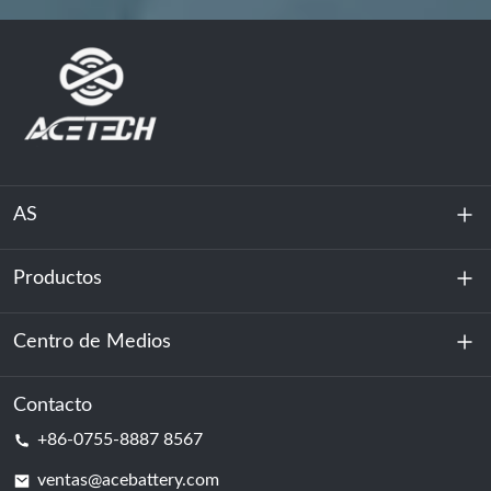
AS
Productos
Sobre nosotros
Sostenibilidad
Centro de Medios
Almacenamiento de energía
Centro de datos y sala de servidores
Contacto
Noticias
+86-0755-8887 8567
Poder de motivación
Blog
ventas@acebattery.com