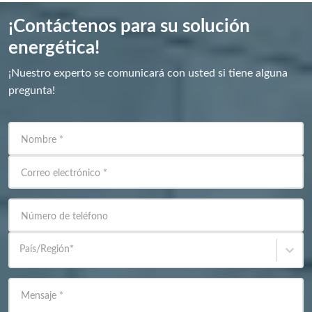
¡Contáctenos para su solución
energética!
¡Nuestro experto se comunicará con usted si tiene alguna
pregunta!
Nombre
*
Correo electrónico
*
Número de teléfono
País/Región
*
Mensaje
*