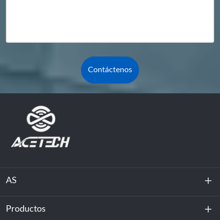
Contáctenos
AS
Productos
Sobre nosotros