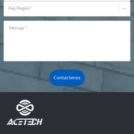
País/Región
*
Mensaje
*
Contáctenos