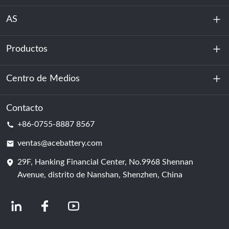
AS
Productos
Sobre nosotros
Sostenibilidad
Centro de Medios
Almacenamiento de energía
Centro de datos y sala de servidores
Contacto
Noticias
+86-0755-8887 8567
Poder de motivación
Blog
ventas@acebattery.com
29F, Hanking Financial Center, No.9968 Shennan
Célula de batería
Avenue, distrito de Nanshan, Shenzhen, China