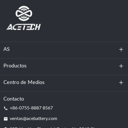
AS
Productos
Sobre nosotros
Sostenibilidad
Centro de Medios
Almacenamiento de energía
Centro de datos y sala de servidores
Contacto
Noticias
+86-0755-8887 8567
Poder de motivación
Blog
ventas@acebattery.com