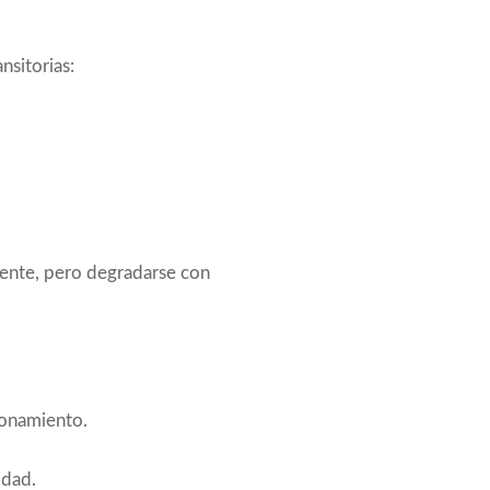
nsitorias:
lmente, pero degradarse con
ionamiento.
idad.