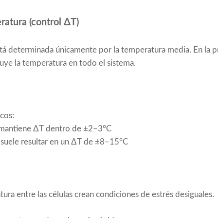
atura (control ΔT)
stá determinada únicamente por la temperatura media. En la p
uye la temperatura en todo el sistema.
icos:
a mantiene ΔT dentro de ±2–3°C
e suele resultar en un ΔT de ±8–15°C
ura entre las células crean condiciones de estrés desiguales.