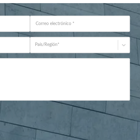
Correo electrónico
*
País/Región
*