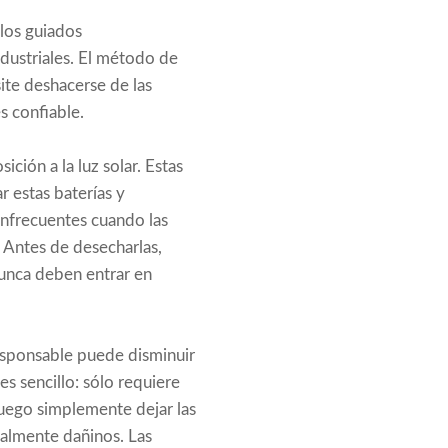
ulos guiados
dustriales. El método de
ite deshacerse de las
s confiable.
ción a la luz solar. Estas
r estas baterías y
infrecuentes cuando las
 Antes de desecharlas,
unca deben entrar en
esponsable puede disminuir
s sencillo: sólo requiere
luego simplemente dejar las
ialmente dañinos. Las