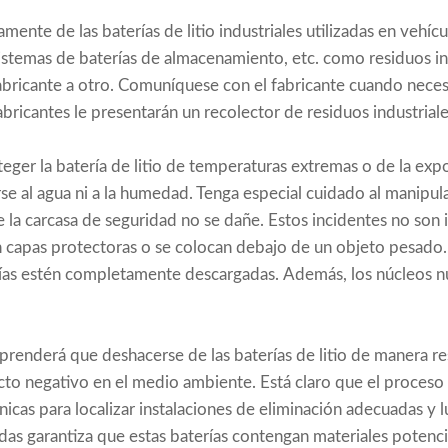
nte de las baterías de litio industriales utilizadas en vehíc
stemas de baterías de almacenamiento, etc. como residuos in
fabricante a otro. Comuníquese con el fabricante cuando neces
fabricantes le presentarán un recolector de residuos industriale
er la batería de litio de temperaturas extremas o de la exposi
e al agua ni a la humedad. Tenga especial cuidado al manipula
a carcasa de seguridad no se dañe. Estos incidentes no son 
 capas protectoras o se colocan debajo de un objeto pesado.
rías estén completamente descargadas. Además, los núcleos n
prenderá que deshacerse de las baterías de litio de manera r
cto negativo en el medio ambiente. Está claro que el proceso e
nicas para localizar instalaciones de eliminación adecuadas y 
das garantiza que estas baterías contengan materiales potenc