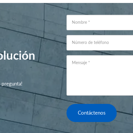
Nombre
*
Número de teléfono
olución
Mensaje
*
a pregunta!
Contáctenos