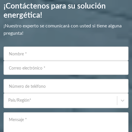
¡Contáctenos para su solución
energética!
¡Nuestro experto se comunicará con usted si tiene alguna
pregunta!
Nombre
*
Correo electrónico
*
Número de teléfono
País/Región
*
Mensaje
*