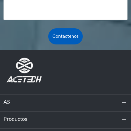
Contáctenos
AS
Productos
Sobre nosotros