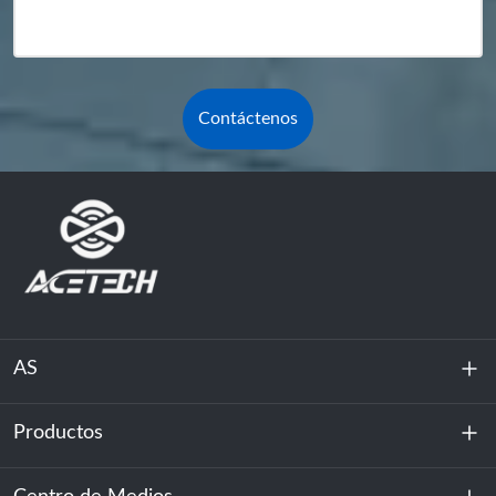
Contáctenos
AS
Productos
Sobre nosotros
Sostenibilidad