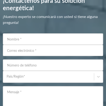
¡Contáctenos para su solución
energética!
¡Nuestro experto se comunicará con usted si tiene alguna
pregunta!
Nombre
*
Correo electrónico
*
Número de teléfono
País/Región
*
Mensaje
*