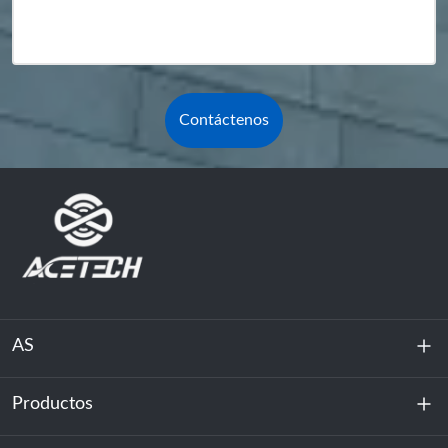
Contáctenos
AS
Productos
Sobre nosotros