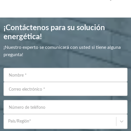
¡Contáctenos para su solución
energética!
¡Nuestro experto se comunicará con usted si tiene alguna
pregunta!
Nombre
*
Correo electrónico
*
Número de teléfono
País/Región
*