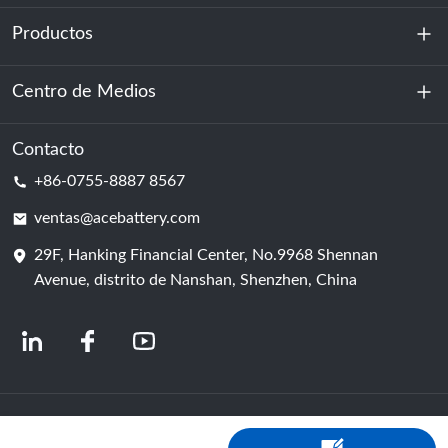
Productos
Sobre nosotros
Sostenibilidad
Centro de Medios
Almacenamiento de energía
Centro de datos y sala de servidores
Contacto
Noticias
+86-0755-8887 8567
Poder de motivación
Blog
ventas@acebattery.com
29F, Hanking Financial Center, No.9968 Shennan
Célula de batería
Avenue, distrito de Nanshan, Shenzhen, China
© 2024 Fabricantes chinos de baterías de iones de litio | Fábrica y empresa de
baterías de litio | ACE Battery, con tecnología de Shopastro
política de