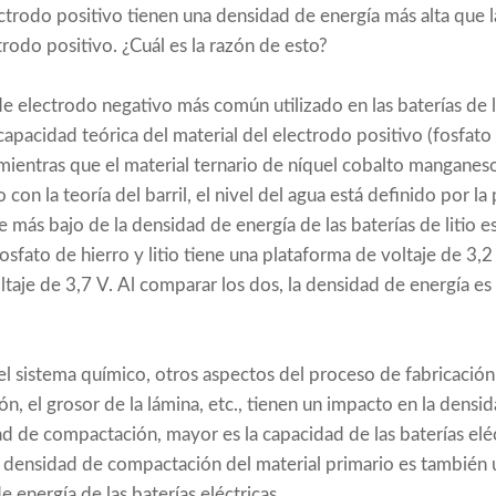
ectrodo positivo tienen una densidad de energía más alta que
trodo positivo. ¿Cuál es la razón de esto?
l de electrodo negativo más común utilizado en las baterías de 
pacidad teórica del material del electrodo positivo (fosfato d
ientras que el material ternario de níquel cobalto mangane
n la teoría del barril, el nivel del agua está definido por la
te más bajo de la densidad de energía de las baterías de litio e
fosfato de hierro y litio tiene una plataforma de voltaje de 3,2
ltaje de 3,7 V. Al comparar los dos, la densidad de energía es
l sistema químico, otros aspectos del proceso de fabricación 
, el grosor de la lámina, etc., tienen un impacto en la densid
d de compactación, mayor es la capacidad de las baterías eléc
 la densidad de compactación del material primario es también 
e energía de las baterías eléctricas.