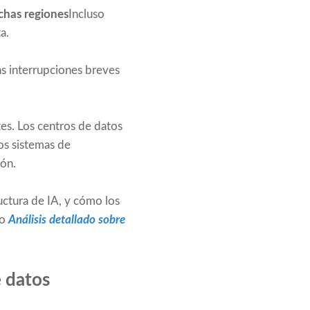
uchas regiones
Incluso
a.
as interrupciones breves
tes. Los centros de datos
os sistemas de
ión.
ctura de IA, y cómo los
ro
Análisis detallado sobre
 datos