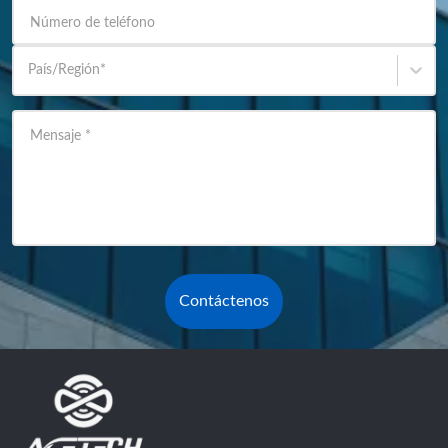
Número de teléfono
País/Región
*
Mensaje
*
Contáctenos