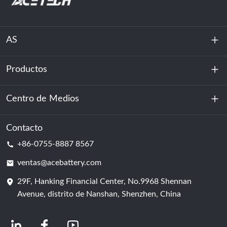
AS
Productos
Sobre nosotros
Sostenibilidad
Centro de Medios
Almacenamiento de energía
Centro de datos y sala de servidores
Contacto
Noticias
+86-0755-8887 8567
Poder de motivación
Blog
ventas@acebattery.com
29F, Hanking Financial Center, No.9968 Shennan
Célula de batería
Avenue, distrito de Nanshan, Shenzhen, China